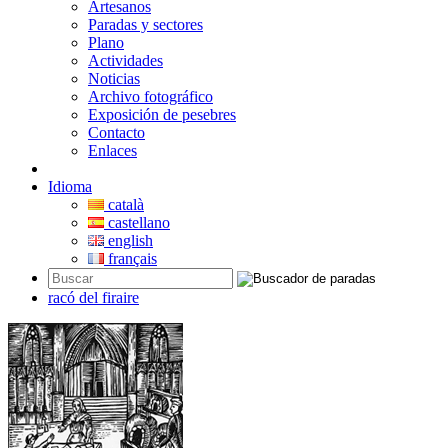
Artesanos
Paradas y sectores
Plano
Actividades
Noticias
Archivo fotográfico
Exposición de pesebres
Contacto
Enlaces
Idioma
català
castellano
english
français
racó del firaire