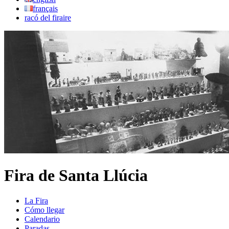
français
racó del firaire
Fira de Santa Llúcia
La Fira
Cómo llegar
Calendario
Paradas