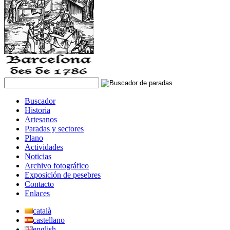
Buscador
Historia
Artesanos
Paradas y sectores
Plano
Actividades
Noticias
Archivo fotográfico
Exposición de pesebres
Contacto
Enlaces
català
castellano
english